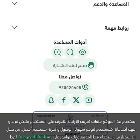
المساعدة والدعم
روابط مهمة
أدوات المساعدة
دعـــم لـــغـة الاشــــارة
تواصل معنا
920020405
يستخدم هذا الموقع ملفات تعريف الارتباط للتعرف على المستخدم بشكل فريد و
فهم احتياجاته كمستخدم لتوفير سهولة الوصول و تجربة مستخدم أفضل. من خلال
الاستمرار في استخدام هذا الموقع فإنك توافق على
سياسة الخصوصية
لهذا