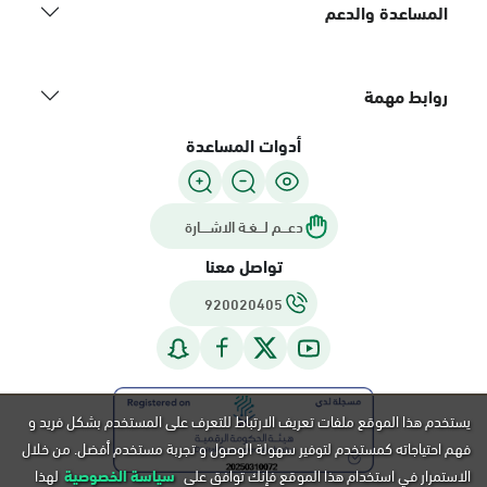
المساعدة والدعم
روابط مهمة
أدوات المساعدة
دعـــم لـــغـة الاشــــارة
تواصل معنا
920020405
يستخدم هذا الموقع ملفات تعريف الارتباط للتعرف على المستخدم بشكل فريد و
فهم احتياجاته كمستخدم لتوفير سهولة الوصول و تجربة مستخدم أفضل. من خلال
الاستمرار في استخدام هذا الموقع فإنك توافق على
سياسة الخصوصية
لهذا