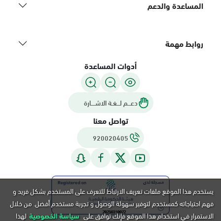
المساعدة والدعم
روابط مهمة
أدوات المساعدة
دعـــم لـــغـة الاشــــارة
تواصل معنا
920020405
يستخدم هذا الموقع ملفات تعريف الارتباط للتعرف على المستخدم بشكل فريد و
فهم احتياجاته كمستخدم لتوفير سهولة الوصول و تجربة مستخدم أفضل. من خلال
الاستمرار في استخدام هذا الموقع فإنك توافق على
سياسة الخصوصية
لهذا