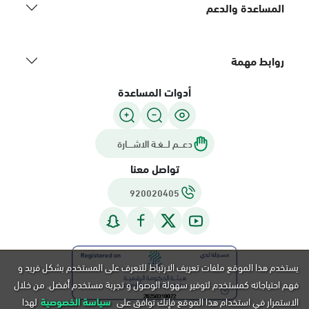
المساعدة والدعم
روابط مهمة
أدوات المساعدة
دعـــم لـــغـة الاشــــارة
تواصل معنا
920020405
يستخدم هذا الموقع ملفات تعريف الارتباط للتعرف على المستخدم بشكل فريد و
فهم احتياجاته كمستخدم لتوفير سهولة الوصول و تجربة مستخدم أفضل. من خلال
الاستمرار في استخدام هذا الموقع فإنك توافق على
سياسة الخصوصية
لهذا