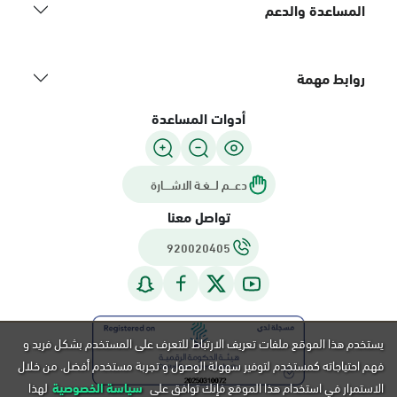
المساعدة والدعم
روابط مهمة
أدوات المساعدة
دعـــم لـــغـة الاشــــارة
تواصل معنا
920020405
يستخدم هذا الموقع ملفات تعريف الارتباط للتعرف على المستخدم بشكل فريد و
فهم احتياجاته كمستخدم لتوفير سهولة الوصول و تجربة مستخدم أفضل. من خلال
الاستمرار في استخدام هذا الموقع فإنك توافق على
سياسة الخصوصية
لهذا