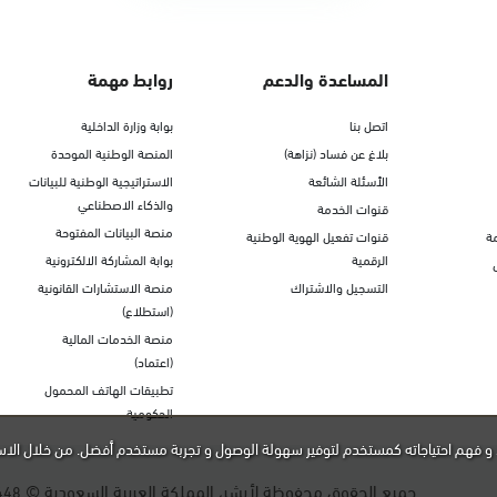
المساعدة والدعم
روابط مهمة
اتصل بنا
بوابة وزارة الداخلية
بلاغ عن فساد (نزاهة)
المنصة الوطنية الموحدة
الأسئلة الشائعة
الاستراتيجية الوطنية للبيانات
والذكاء الاصطناعي
قنوات الخدمة
منصة البيانات المفتوحة
ة
قنوات تفعيل الهوية الوطنية
الرقمية
بوابة المشاركة الالكترونية
التسجيل والاشتراك
منصة الاستشارات القانونية
(استطلاع)
منصة الخدمات المالية
(اعتماد)
تطبيقات الهاتف المحمول
الحكومية
و فهم احتياجاته كمستخدم لتوفير سهولة الوصول و تجربة مستخدم أفضل. من خلال الاس
جميع الحقوق محفوظة لأبشر، المملكة العربية السعودية ©
448