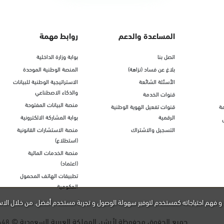
المساعدة والدعم
روابط مهمة
اتصل بنا
بوابة وزارة الداخلية
بلاغ عن فساد (نزاهة)
المنصة الوطنية الموحدة
الأسئلة الشائعة
الاستراتيجية الوطنية للبيانات
والذكاء الاصطناعي
قنوات الخدمة
منصة البيانات المفتوحة
ة
قنوات تفعيل الهوية الوطنية
الرقمية
بوابة المشاركة الالكترونية
التسجيل والاشتراك
منصة الاستشارات القانونية
(استطلاع)
منصة الخدمات المالية
(اعتماد)
تطبيقات الهاتف المحمول
الحكومية
و فهم احتياجاته كمستخدم لتوفير سهولة الوصول و تجربة مستخدم أفضل. من خلال الاس
جميع الحقوق محفوظة لأبشر، المملكة العربية السعودية ©
448