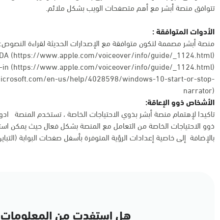
تتوافق منصة أبشر مع أهم متصفحات الويب بشكل ملائم.
الأدوات المتوافقة :
منصة أبشر مصممة لتكون متوافقة مع الإصدارات الحديثة لقراءة النصوص:
DA (https://www.apple.com/voiceover/info/guide/_1124.html)
in (
https://www.apple.com/voiceover/info/guide/_1124.html
)
microsoft.com/en-us/help/4028598/windows-10-start-or-stop-
narrator
)
الأشخاص ذوو الإعاقة:
تاكيدا لإهتمام منصة أبشر بذوي الاحتياجات الخاصة ، تستخدم المنصة اد
ذوو الاحتياجات الخاصة من التعامل مع المنصة بشكل فعال حيث يمكن است
بالإضافة إلى خاصية إعدادات الرؤية المتوفرة بأسفل صفحات البوابة (التباي
هل استفدت من المعلومات 