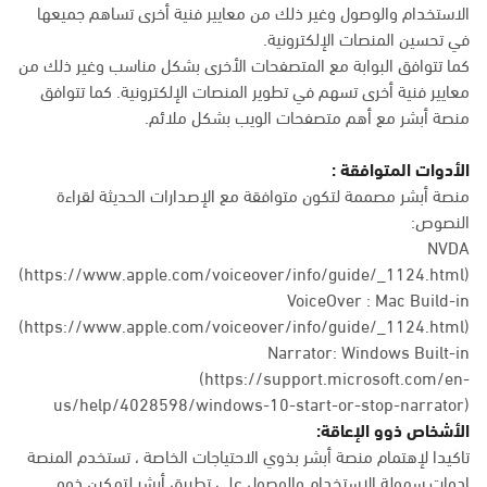
الاستخدام والوصول وغير ذلك من معايير فنية أخرى تساهم جميعها
في تحسين المنصات الإلكترونية.
كما تتوافق البوابة مع المتصفحات الأخرى بشكل مناسب وغير ذلك من
معايير فنية أخرى تسهم في تطوير المنصات الإلكترونية. كما تتوافق
منصة أبشر مع أهم متصفحات الويب بشكل ملائم.
الأدوات المتوافقة :
منصة أبشر مصممة لتكون متوافقة مع الإصدارات الحديثة لقراءة
النصوص:
NVDA
(https://www.apple.com/voiceover/info/guide/_1124.html)
VoiceOver : Mac Build-in
(
https://www.apple.com/voiceover/info/guide/_1124.html
)
Narrator: Windows Built-in
(
https://support.microsoft.com/en-
us/help/4028598/windows-10-start-or-stop-narrator
)
الأشخاص ذوو الإعاقة:
تاكيدا لإهتمام منصة أبشر بذوي الاحتياجات الخاصة ، تستخدم المنصة
ادوات سهولة الاستخدام والوصول على تطبيق أبشر لتمكين ذوو