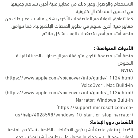
الاستخدام والوصول وغير ذلك من معايير فنية أخرى تساهم جميعها
في تحسين المنصات الإلكترونية.
كما تتوافق البوابة مع المتصفحات الأخرى بشكل مناسب وغير ذلك من
معايير فنية أخرى تسهم في تطوير المنصات الإلكترونية. كما تتوافق
منصة أبشر مع أهم متصفحات الويب بشكل ملائم.
الأدوات المتوافقة :
منصة أبشر مصممة لتكون متوافقة مع الإصدارات الحديثة لقراءة
النصوص:
NVDA
(https://www.apple.com/voiceover/info/guide/_1124.html)
VoiceOver : Mac Build-in
(
https://www.apple.com/voiceover/info/guide/_1124.html
)
Narrator: Windows Built-in
(
https://support.microsoft.com/en-
us/help/4028598/windows-10-start-or-stop-narrator
)
الأشخاص ذوو الإعاقة:
تاكيدا لإهتمام منصة أبشر بذوي الاحتياجات الخاصة ، تستخدم المنصة
ادوات سهولة الاستخدام والوصول على تطبيق أبشر لتمكين ذوو