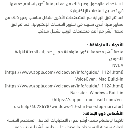
الاستخدام والوصول وغير ذلك من معايير فنية أخرى تساهم جميعها
في تحسين المنصات الإلكترونية.
كما تتوافق البوابة مع المتصفحات الأخرى بشكل مناسب وغير ذلك من
معايير فنية أخرى تسهم في تطوير المنصات الإلكترونية. كما تتوافق
منصة أبشر مع أهم متصفحات الويب بشكل ملائم.
الأدوات المتوافقة :
منصة أبشر مصممة لتكون متوافقة مع الإصدارات الحديثة لقراءة
النصوص:
NVDA
(https://www.apple.com/voiceover/info/guide/_1124.html)
VoiceOver : Mac Build-in
(
https://www.apple.com/voiceover/info/guide/_1124.html
)
Narrator: Windows Built-in
(
https://support.microsoft.com/en-
us/help/4028598/windows-10-start-or-stop-narrator
)
الأشخاص ذوو الإعاقة:
تاكيدا لإهتمام منصة أبشر بذوي الاحتياجات الخاصة ، تستخدم المنصة
ادوات سهولة الاستخدام والوصول على تطبيق أبشر لتمكين ذوو