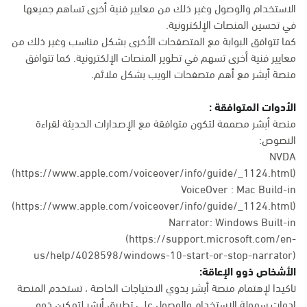
الاستخدام والوصول وغير ذلك من معايير فنية أخرى تساهم جميعها
في تحسين المنصات الإلكترونية.
كما تتوافق البوابة مع المتصفحات الأخرى بشكل مناسب وغير ذلك من
معايير فنية أخرى تسهم في تطوير المنصات الإلكترونية. كما تتوافق
منصة أبشر مع أهم متصفحات الويب بشكل ملائم.
الأدوات المتوافقة :
منصة أبشر مصممة لتكون متوافقة مع الإصدارات الحديثة لقراءة
النصوص:
NVDA
(https://www.apple.com/voiceover/info/guide/_1124.html)
VoiceOver : Mac Build-in
(
https://www.apple.com/voiceover/info/guide/_1124.html
)
Narrator: Windows Built-in
(
https://support.microsoft.com/en-
us/help/4028598/windows-10-start-or-stop-narrator
)
الأشخاص ذوو الإعاقة:
تاكيدا لإهتمام منصة أبشر بذوي الاحتياجات الخاصة ، تستخدم المنصة
ادوات سهولة الاستخدام والوصول على تطبيق أبشر لتمكين ذوو