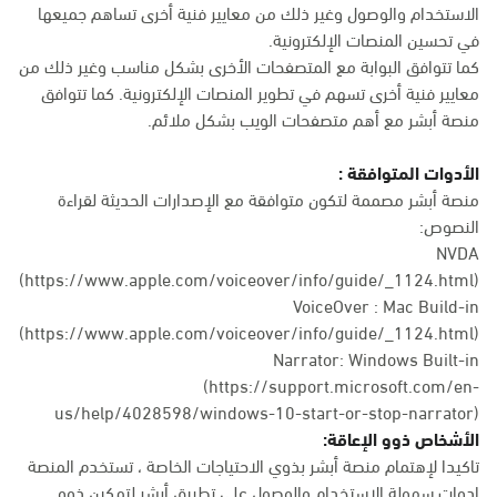
الاستخدام والوصول وغير ذلك من معايير فنية أخرى تساهم جميعها
في تحسين المنصات الإلكترونية.
كما تتوافق البوابة مع المتصفحات الأخرى بشكل مناسب وغير ذلك من
معايير فنية أخرى تسهم في تطوير المنصات الإلكترونية. كما تتوافق
منصة أبشر مع أهم متصفحات الويب بشكل ملائم.
الأدوات المتوافقة :
منصة أبشر مصممة لتكون متوافقة مع الإصدارات الحديثة لقراءة
النصوص:
NVDA
(https://www.apple.com/voiceover/info/guide/_1124.html)
VoiceOver : Mac Build-in
(
https://www.apple.com/voiceover/info/guide/_1124.html
)
Narrator: Windows Built-in
(
https://support.microsoft.com/en-
us/help/4028598/windows-10-start-or-stop-narrator
)
الأشخاص ذوو الإعاقة:
تاكيدا لإهتمام منصة أبشر بذوي الاحتياجات الخاصة ، تستخدم المنصة
ادوات سهولة الاستخدام والوصول على تطبيق أبشر لتمكين ذوو