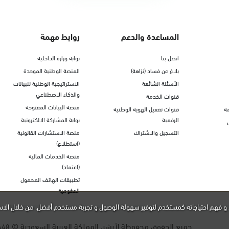
المساعدة والدعم
روابط مهمة
اتصل بنا
بوابة وزارة الداخلية
بلاغ عن فساد (نزاهة)
المنصة الوطنية الموحدة
الأسئلة الشائعة
الاستراتيجية الوطنية للبيانات
والذكاء الاصطناعي
قنوات الخدمة
منصة البيانات المفتوحة
ة
قنوات تفعيل الهوية الوطنية
الرقمية
بوابة المشاركة الالكترونية
التسجيل والاشتراك
منصة الاستشارات القانونية
(استطلاع)
منصة الخدمات المالية
(اعتماد)
تطبيقات الهاتف المحمول
الحكومية
و فهم احتياجاته كمستخدم لتوفير سهولة الوصول و تجربة مستخدم أفضل. من خلال الاس
جميع الحقوق محفوظة لأبشر، المملكة العربية السعودية ©
448