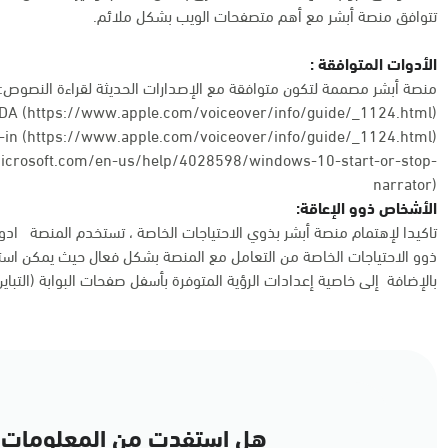
تتوافق منصة أبشر مع أهم متصفحات الويب بشكل ملائم.
الأدوات المتوافقة :
منصة أبشر مصممة لتكون متوافقة مع الإصدارات الحديثة لقراءة النصوص:
DA (https://www.apple.com/voiceover/info/guide/_1124.html)
in (
https://www.apple.com/voiceover/info/guide/_1124.html
)
microsoft.com/en-us/help/4028598/windows-10-start-or-stop-
narrator
)
الأشخاص ذوو الإعاقة:
تاكيدا لإهتمام منصة أبشر بذوي الاحتياجات الخاصة ، تستخدم المنصة اد
ذوو الاحتياجات الخاصة من التعامل مع المنصة بشكل فعال حيث يمكن است
بالإضافة إلى خاصية إعدادات الرؤية المتوفرة بأسفل صفحات البوابة (التباي
هل استفدت من المعلومات 