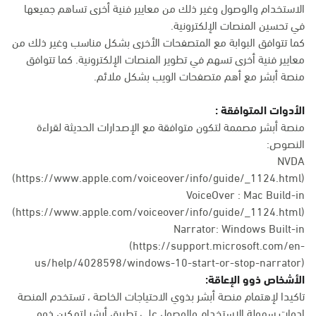
الاستخدام والوصول وغير ذلك من معايير فنية أخرى تساهم جميعها
في تحسين المنصات الإلكترونية.
كما تتوافق البوابة مع المتصفحات الأخرى بشكل مناسب وغير ذلك من
معايير فنية أخرى تسهم في تطوير المنصات الإلكترونية. كما تتوافق
منصة أبشر مع أهم متصفحات الويب بشكل ملائم.
الأدوات المتوافقة :
منصة أبشر مصممة لتكون متوافقة مع الإصدارات الحديثة لقراءة
النصوص:
NVDA
(https://www.apple.com/voiceover/info/guide/_1124.html)
VoiceOver : Mac Build-in
(
https://www.apple.com/voiceover/info/guide/_1124.html
)
Narrator: Windows Built-in
(
https://support.microsoft.com/en-
us/help/4028598/windows-10-start-or-stop-narrator
)
الأشخاص ذوو الإعاقة:
تاكيدا لإهتمام منصة أبشر بذوي الاحتياجات الخاصة ، تستخدم المنصة
ادوات سهولة الاستخدام والوصول على تطبيق أبشر لتمكين ذوو