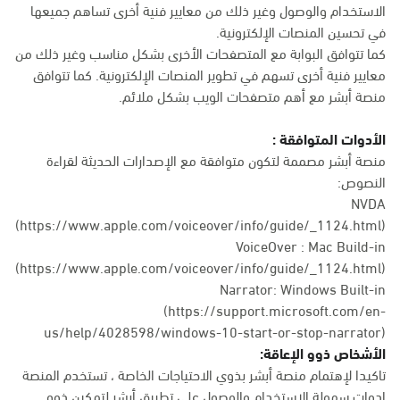
الاستخدام والوصول وغير ذلك من معايير فنية أخرى تساهم جميعها
في تحسين المنصات الإلكترونية.
كما تتوافق البوابة مع المتصفحات الأخرى بشكل مناسب وغير ذلك من
معايير فنية أخرى تسهم في تطوير المنصات الإلكترونية. كما تتوافق
منصة أبشر مع أهم متصفحات الويب بشكل ملائم.
الأدوات المتوافقة :
منصة أبشر مصممة لتكون متوافقة مع الإصدارات الحديثة لقراءة
النصوص:
NVDA
(https://www.apple.com/voiceover/info/guide/_1124.html)
VoiceOver : Mac Build-in
(
https://www.apple.com/voiceover/info/guide/_1124.html
)
Narrator: Windows Built-in
(
https://support.microsoft.com/en-
us/help/4028598/windows-10-start-or-stop-narrator
)
الأشخاص ذوو الإعاقة:
تاكيدا لإهتمام منصة أبشر بذوي الاحتياجات الخاصة ، تستخدم المنصة
ادوات سهولة الاستخدام والوصول على تطبيق أبشر لتمكين ذوو