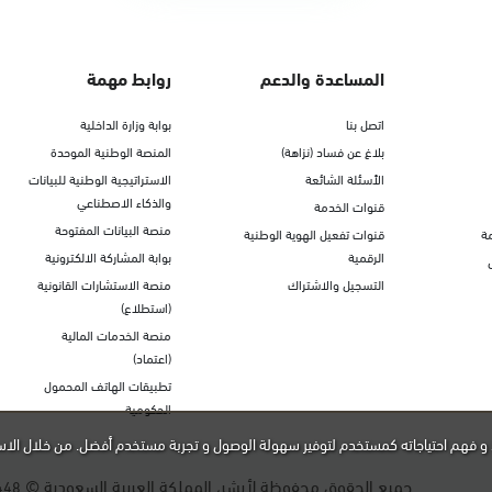
المساعدة والدعم
روابط مهمة
اتصل بنا
بوابة وزارة الداخلية
بلاغ عن فساد (نزاهة)
المنصة الوطنية الموحدة
الأسئلة الشائعة
الاستراتيجية الوطنية للبيانات
والذكاء الاصطناعي
قنوات الخدمة
منصة البيانات المفتوحة
ة
قنوات تفعيل الهوية الوطنية
الرقمية
بوابة المشاركة الالكترونية
التسجيل والاشتراك
منصة الاستشارات القانونية
(استطلاع)
منصة الخدمات المالية
(اعتماد)
تطبيقات الهاتف المحمول
الحكومية
و فهم احتياجاته كمستخدم لتوفير سهولة الوصول و تجربة مستخدم أفضل. من خلال الاس
جميع الحقوق محفوظة لأبشر، المملكة العربية السعودية ©
448