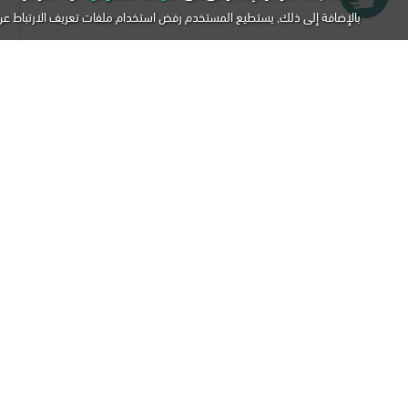
بالإضافة إلى ذلك, يستطيع المستخدم رفض استخدام ملفات تعريف الارتباط ع