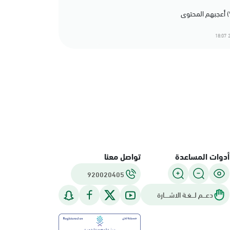
2
أدوات المساعدة
تواصل معنا
920020405
دعـــم لـــغـة الاشــــارة