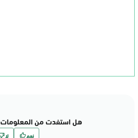
الجوف
الحدود الشمالية
تبوك
حائل
القصيم
المدينة المنورة
الرياض
المنطقة الشرقية
مكة المكرمة
عسير
الباحة
نجران
جازان
هل استفدت من المعلومات 