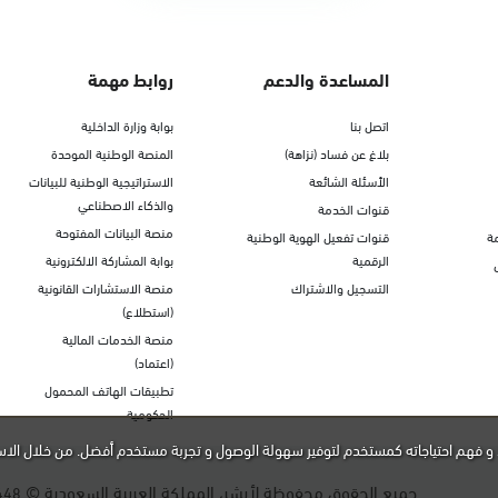
المساعدة والدعم
روابط مهمة
اتصل بنا
بوابة وزارة الداخلية
بلاغ عن فساد (نزاهة)
المنصة الوطنية الموحدة
الأسئلة الشائعة
الاستراتيجية الوطنية للبيانات
والذكاء الاصطناعي
قنوات الخدمة
منصة البيانات المفتوحة
ة
قنوات تفعيل الهوية الوطنية
الرقمية
بوابة المشاركة الالكترونية
التسجيل والاشتراك
منصة الاستشارات القانونية
(استطلاع)
منصة الخدمات المالية
(اعتماد)
تطبيقات الهاتف المحمول
الحكومية
و فهم احتياجاته كمستخدم لتوفير سهولة الوصول و تجربة مستخدم أفضل. من خلال الاس
جميع الحقوق محفوظة لأبشر، المملكة العربية السعودية ©
448