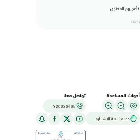
2
أدوات المساعدة
تواصل معنا
920020405
دعـــم لـــغـة الاشــــارة