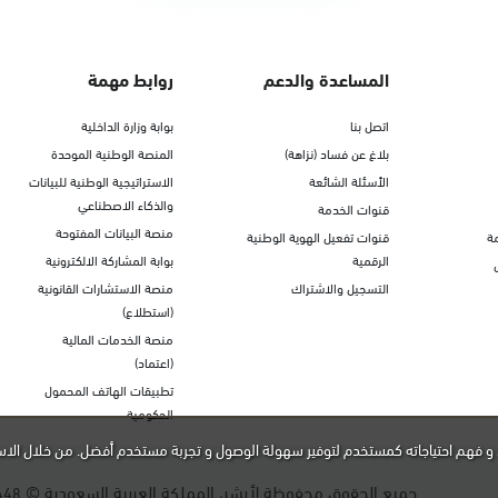
المساعدة والدعم
روابط مهمة
اتصل بنا
بوابة وزارة الداخلية
بلاغ عن فساد (نزاهة)
المنصة الوطنية الموحدة
الأسئلة الشائعة
الاستراتيجية الوطنية للبيانات
والذكاء الاصطناعي
قنوات الخدمة
منصة البيانات المفتوحة
ة
قنوات تفعيل الهوية الوطنية
الرقمية
بوابة المشاركة الالكترونية
التسجيل والاشتراك
منصة الاستشارات القانونية
(استطلاع)
منصة الخدمات المالية
(اعتماد)
تطبيقات الهاتف المحمول
الحكومية
و فهم احتياجاته كمستخدم لتوفير سهولة الوصول و تجربة مستخدم أفضل. من خلال الاس
جميع الحقوق محفوظة لأبشر، المملكة العربية السعودية ©
448