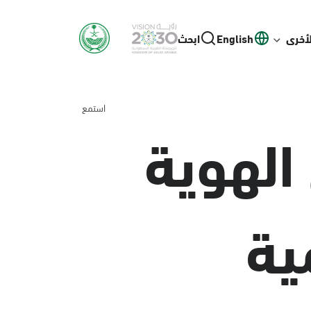
لأخرى
English
ابحث
استمع
الهوية
ية