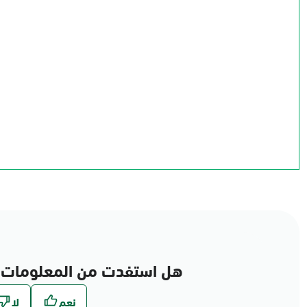
الجوف
الحدود الشمالية
تبوك
حائل
القصيم
المدينة المنورة
الرياض
المنطقة الشرقية
مكة المكرمة
عسير
الباحة
نجران
جازان
هل استفدت من المعلومات 