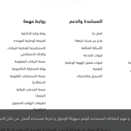
المساعدة والدعم
روابط مهمة
اتصل بنا
بوابة وزارة الداخلية
بلاغ عن فساد (نزاهة)
المنصة الوطنية الموحدة
الأسئلة الشائعة
الاستراتيجية الوطنية للبيانات
والذكاء الاصطناعي
قنوات الخدمة
منصة البيانات المفتوحة
ة
قنوات تفعيل الهوية الوطنية
الرقمية
بوابة المشاركة الالكترونية
التسجيل والاشتراك
منصة الاستشارات القانونية
(استطلاع)
منصة الخدمات المالية
(اعتماد)
تطبيقات الهاتف المحمول
الحكومية
و فهم احتياجاته كمستخدم لتوفير سهولة الوصول و تجربة مستخدم أفضل. من خلال الاس
جميع الحقوق محفوظة لأبشر، المملكة العربية السعودية ©
448