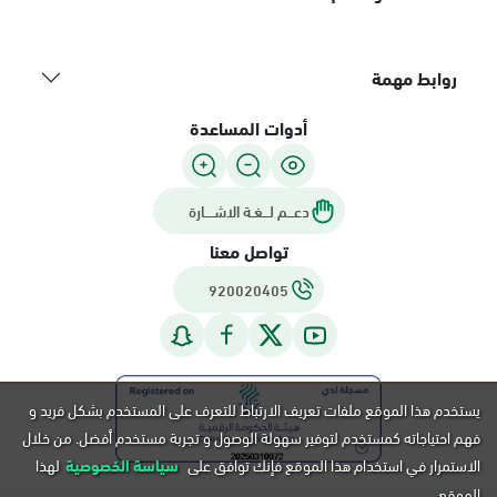
روابط مهمة
أدوات المساعدة
دعـــم لـــغـة الاشــــارة
تواصل معنا
920020405
يستخدم هذا الموقع ملفات تعريف الارتباط للتعرف على المستخدم بشكل فريد و
فهم احتياجاته كمستخدم لتوفير سهولة الوصول و تجربة مستخدم أفضل. من خلال
الاستمرار في استخدام هذا الموقع فإنك توافق على
سياسة الخصوصية
لهذا
الموقع.