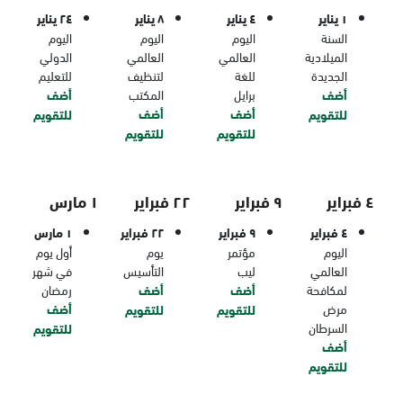
١ يناير
٤ يناير
٨ يناير
٢٤ يناير
السنة
اليوم
اليوم
اليوم
الميلادية
العالمي
العالمي
الدولي
الجديدة
للغة
لتنظيف
للتعليم
أضف
برايل
المكتب
أضف
أضف
أضف
للتقويم
للتقويم
للتقويم
للتقويم
٤ فبراير
٩ فبراير
٢٢ فبراير
١ مارس
٤ فبراير
٩ فبراير
٢٢ فبراير
١ مارس
اليوم
مؤتمر
يوم
أول يوم
العالمي
ليب
التأسيس
في شهر
لمكافحة
أضف
أضف
رمضان
مرض
أضف
للتقويم
للتقويم
السرطان
للتقويم
أضف
للتقويم