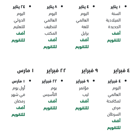
١ يناير
٤ يناير
٨ يناير
٢٤ يناير
السنة
اليوم
اليوم
اليوم
الميلادية
العالمي
العالمي
الدولي
الجديدة
للغة
لتنظيف
للتعليم
أضف
برايل
المكتب
أضف
أضف
أضف
للتقويم
للتقويم
للتقويم
للتقويم
٤ فبراير
٩ فبراير
٢٢ فبراير
١ مارس
٤ فبراير
٩ فبراير
٢٢ فبراير
١ مارس
اليوم
مؤتمر
يوم
أول يوم
العالمي
ليب
التأسيس
في شهر
لمكافحة
أضف
أضف
رمضان
مرض
أضف
للتقويم
للتقويم
السرطان
للتقويم
أضف
للتقويم