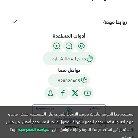
روابط مهمة
أدوات المساعدة
دعـــم لـــغـة الاشــــارة
تواصل معنا
920020405
يستخدم هذا الموقع ملفات تعريف الارتباط للتعرف على المستخدم بشكل فريد و
فهم احتياجاته كمستخدم لتوفير سهولة الوصول و تجربة مستخدم أفضل. من خلال
الاستمرار في استخدام هذا الموقع فإنك توافق على
سياسة الخصوصية
لهذا
الموقع.