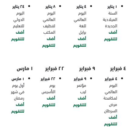
١ يناير
٤ يناير
٨ يناير
٢٤ يناير
السنة
اليوم
اليوم
اليوم
الميلادية
العالمي
العالمي
الدولي
الجديدة
للغة
لتنظيف
للتعليم
أضف
برايل
المكتب
أضف
أضف
أضف
للتقويم
للتقويم
للتقويم
للتقويم
٤ فبراير
٩ فبراير
٢٢ فبراير
١ مارس
٤ فبراير
٩ فبراير
٢٢ فبراير
١ مارس
اليوم
مؤتمر
يوم
أول يوم
العالمي
ليب
التأسيس
في شهر
لمكافحة
أضف
أضف
رمضان
مرض
أضف
للتقويم
للتقويم
السرطان
للتقويم
أضف
للتقويم