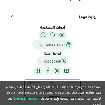
روابط مهمة
أدوات المساعدة
دعـــم لـــغـة الاشــــارة
تواصل معنا
920020405
يستخدم هذا الموقع ملفات تعريف الارتباط للتعرف على المستخدم بشكل فريد و
فهم احتياجاته كمستخدم لتوفير سهولة الوصول و تجربة مستخدم أفضل. من خلال
الاستمرار في استخدام هذا الموقع فإنك توافق على
سياسة الخصوصية
لهذا
الموقع.