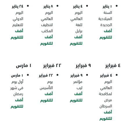
١ يناير
٤ يناير
٨ يناير
٢٤ يناير
السنة
اليوم
اليوم
اليوم
الميلادية
العالمي
العالمي
الدولي
الجديدة
للغة
لتنظيف
للتعليم
أضف
برايل
المكتب
أضف
أضف
أضف
للتقويم
للتقويم
للتقويم
للتقويم
٤ فبراير
٩ فبراير
٢٢ فبراير
١ مارس
٤ فبراير
٩ فبراير
٢٢ فبراير
١ مارس
اليوم
مؤتمر
يوم
أول يوم
العالمي
ليب
التأسيس
في شهر
لمكافحة
أضف
أضف
رمضان
مرض
أضف
للتقويم
للتقويم
السرطان
للتقويم
أضف
للتقويم