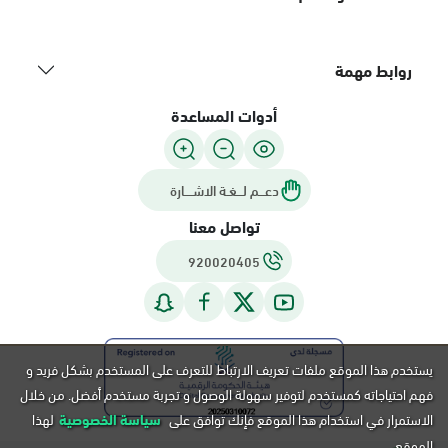
روابط مهمة
أدوات المساعدة
دعـــم لـــغـة الاشــــارة
تواصل معنا
920020405
يستخدم هذا الموقع ملفات تعريف الارتباط للتعرف على المستخدم بشكل فريد و
فهم احتياجاته كمستخدم لتوفير سهولة الوصول و تجربة مستخدم أفضل. من خلال
الاستمرار في استخدام هذا الموقع فإنك توافق على
سياسة الخصوصية
لهذا
الموقع.