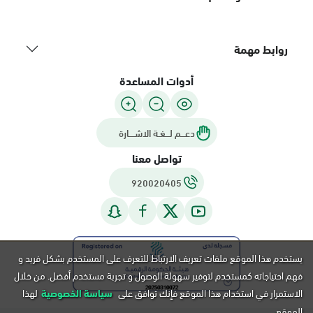
روابط مهمة
أدوات المساعدة
دعـــم لـــغـة الاشــــارة
تواصل معنا
920020405
يستخدم هذا الموقع ملفات تعريف الارتباط للتعرف على المستخدم بشكل فريد و
فهم احتياجاته كمستخدم لتوفير سهولة الوصول و تجربة مستخدم أفضل. من خلال
الاستمرار في استخدام هذا الموقع فإنك توافق على
سياسة الخصوصية
لهذا
الموقع.