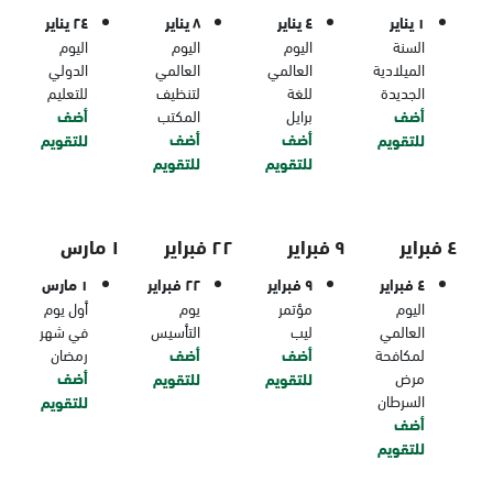
١ يناير
٤ يناير
٨ يناير
٢٤ يناير
السنة
اليوم
اليوم
اليوم
الميلادية
العالمي
العالمي
الدولي
الجديدة
للغة
لتنظيف
للتعليم
أضف
برايل
المكتب
أضف
أضف
أضف
للتقويم
للتقويم
للتقويم
للتقويم
٤ فبراير
٩ فبراير
٢٢ فبراير
١ مارس
٤ فبراير
٩ فبراير
٢٢ فبراير
١ مارس
اليوم
مؤتمر
يوم
أول يوم
العالمي
ليب
التأسيس
في شهر
لمكافحة
أضف
أضف
رمضان
مرض
أضف
للتقويم
للتقويم
السرطان
للتقويم
أضف
للتقويم