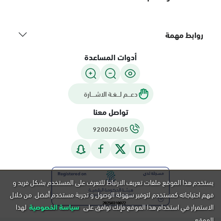
روابط مهمة
أدوات المساعدة
دعـــم لـــغـة الاشــــارة
تواصل معنا
920020405
يستخدم هذا الموقع ملفات تعريف الارتباط للتعرف على المستخدم بشكل فريد و
فهم احتياجاته كمستخدم لتوفير سهولة الوصول و تجربة مستخدم أفضل. من خلال
الاستمرار في استخدام هذا الموقع فإنك توافق على
سياسة الخصوصية
لهذا
الموقع.