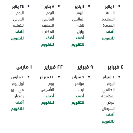
١ يناير
٤ يناير
٨ يناير
٢٤ يناير
السنة
اليوم
اليوم
اليوم
الميلادية
العالمي
العالمي
الدولي
الجديدة
للغة
لتنظيف
للتعليم
أضف
برايل
المكتب
أضف
أضف
أضف
للتقويم
للتقويم
للتقويم
للتقويم
٤ فبراير
٩ فبراير
٢٢ فبراير
١ مارس
٤ فبراير
٩ فبراير
٢٢ فبراير
١ مارس
اليوم
مؤتمر
يوم
أول يوم
العالمي
ليب
التأسيس
في شهر
لمكافحة
أضف
أضف
رمضان
مرض
أضف
للتقويم
للتقويم
السرطان
للتقويم
أضف
للتقويم