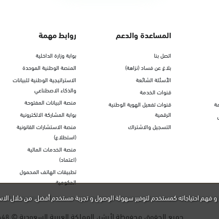
المساعدة والدعم
روابط مهمة
اتصل بنا
بوابة وزارة الداخلية
بلاغ عن فساد (نزاهة)
المنصة الوطنية الموحدة
الأسئلة الشائعة
الاستراتيجية الوطنية للبيانات
والذكاء الاصطناعي
قنوات الخدمة
منصة البيانات المفتوحة
ة
قنوات تفعيل الهوية الوطنية
الرقمية
بوابة المشاركة الالكترونية
التسجيل والاشتراك
منصة الاستشارات القانونية
(استطلاع)
منصة الخدمات المالية
(اعتماد)
تطبيقات الهاتف المحمول
الحكومية
و فهم احتياجاته كمستخدم لتوفير سهولة الوصول و تجربة مستخدم أفضل. من خلال الاس
جميع الحقوق محفوظة لأبشر، المملكة العربية السعودية ©
448