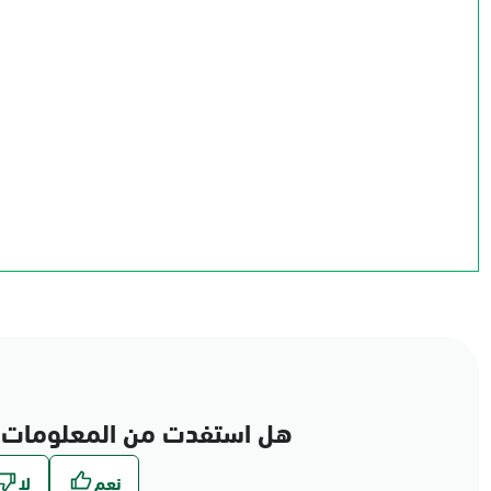
الجوف
الحدود الشمالية
تبوك
حائل
القصيم
المدينة المنورة
الرياض
المنطقة الشرقية
مكة المكرمة
عسير
الباحة
نجران
جازان
هل استفدت من المعلومات 