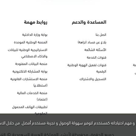
المساعدة والدعم
روابط مهمة
اتصل بنا
بوابة وزارة الداخلية
بلاغ عن فساد (نزاهة)
المنصة الوطنية الموحدة
الأسئلة الشائعة
الاستراتيجية الوطنية للبيانات
والذكاء الاصطناعي
قنوات الخدمة
منصة البيانات المفتوحة
ة
قنوات تفعيل الهوية الوطنية
الرقمية
بوابة المشاركة الالكترونية
التسجيل والاشتراك
منصة الاستشارات القانونية
(استطلاع)
منصة الخدمات المالية
(اعتماد)
تطبيقات الهاتف المحمول
الحكومية
و فهم احتياجاته كمستخدم لتوفير سهولة الوصول و تجربة مستخدم أفضل. من خلال الاس
جميع الحقوق محفوظة لأبشر، المملكة العربية السعودية ©
448