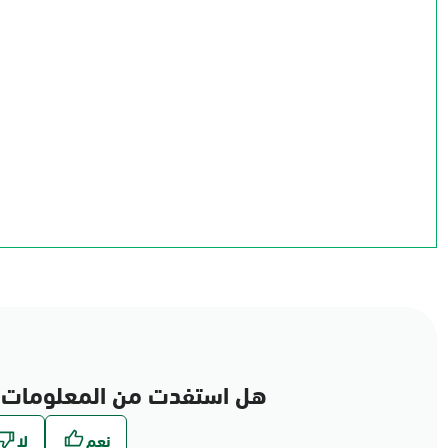
الجوف
الحدود الشمالية
تبوك
حائل
القصيم
المدينة المنورة
الرياض
المنطقة الشرقية
مكة المكرمة
عسير
الباحة
نجران
جازان
هل استفدت من المعلومات 