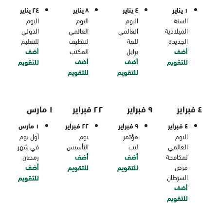
١ يناير
٤ يناير
٨ يناير
٢٤ يناير
السنة
اليوم
اليوم
اليوم
الميلادية
العالمي
العالمي
الدولي
الجديدة
للغة
لتنظيف
للتعليم
أضف
برايل
المكتب
أضف
أضف
أضف
للتقويم
للتقويم
للتقويم
للتقويم
٤ فبراير
٩ فبراير
٢٢ فبراير
١ مارس
٤ فبراير
٩ فبراير
٢٢ فبراير
١ مارس
اليوم
مؤتمر
يوم
أول يوم
العالمي
ليب
التأسيس
في شهر
لمكافحة
أضف
أضف
رمضان
مرض
أضف
للتقويم
للتقويم
السرطان
للتقويم
أضف
للتقويم