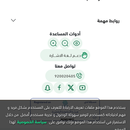
روابط مهمة
أدوات المساعدة
دعـــم لـــغـة الاشــــارة
تواصل معنا
920020405
يستخدم هذا الموقع ملفات تعريف الارتباط للتعرف على المستخدم بشكل فريد و
فهم احتياجاته كمستخدم لتوفير سهولة الوصول و تجربة مستخدم أفضل. من خلال
الاستمرار في استخدام هذا الموقع فإنك توافق على
سياسة الخصوصية
لهذا
الموقع.