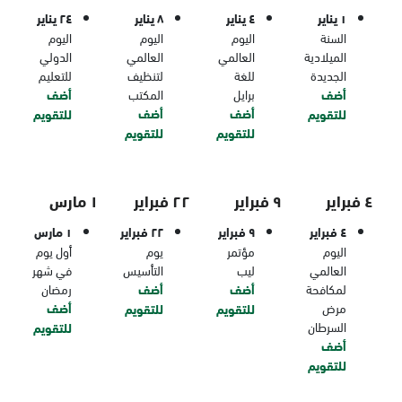
١ يناير
٤ يناير
٨ يناير
٢٤ يناير
السنة
اليوم
اليوم
اليوم
الميلادية
العالمي
العالمي
الدولي
الجديدة
للغة
لتنظيف
للتعليم
أضف
برايل
المكتب
أضف
أضف
أضف
للتقويم
للتقويم
للتقويم
للتقويم
٤ فبراير
٩ فبراير
٢٢ فبراير
١ مارس
٤ فبراير
٩ فبراير
٢٢ فبراير
١ مارس
اليوم
مؤتمر
يوم
أول يوم
العالمي
ليب
التأسيس
في شهر
لمكافحة
أضف
أضف
رمضان
مرض
أضف
للتقويم
للتقويم
السرطان
للتقويم
أضف
للتقويم