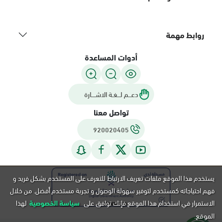
روابط مهمة
أدوات المساعدة
دعـــم لـــغـة الاشــــارة
تواصل معنا
920020405
يستخدم هذا الموقع ملفات تعريف الارتباط للتعرف على المستخدم بشكل فريد و
فهم احتياجاته كمستخدم لتوفير سهولة الوصول و تجربة مستخدم أفضل. من خلال
الاستمرار في استخدام هذا الموقع فإنك توافق على
سياسة الخصوصية
لهذا
الموقع.