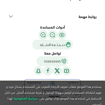
روابط مهمة
أدوات المساعدة
دعـــم لـــغـة الاشــــارة
تواصل معنا
920020405
يستخدم هذا الموقع ملفات تعريف الارتباط للتعرف على المستخدم بشكل فريد و
فهم احتياجاته كمستخدم لتوفير سهولة الوصول و تجربة مستخدم أفضل. من خلال
الاستمرار في استخدام هذا الموقع فإنك توافق على
سياسة الخصوصية
لهذا
الموقع.