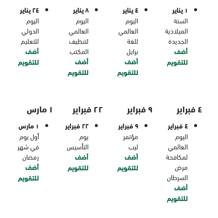
١ يناير
٤ يناير
٨ يناير
٢٤ يناير
السنة
اليوم
اليوم
اليوم
الميلادية
العالمي
العالمي
الدولي
الجديدة
للغة
لتنظيف
للتعليم
أضف
برايل
المكتب
أضف
أضف
أضف
للتقويم
للتقويم
للتقويم
للتقويم
٤ فبراير
٩ فبراير
٢٢ فبراير
١ مارس
٤ فبراير
٩ فبراير
٢٢ فبراير
١ مارس
اليوم
مؤتمر
يوم
أول يوم
العالمي
ليب
التأسيس
في شهر
لمكافحة
أضف
أضف
رمضان
مرض
أضف
للتقويم
للتقويم
السرطان
للتقويم
أضف
للتقويم