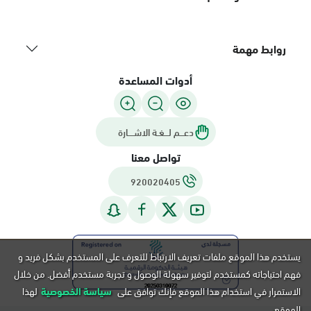
روابط مهمة
أدوات المساعدة
دعـــم لـــغـة الاشــــارة
تواصل معنا
920020405
يستخدم هذا الموقع ملفات تعريف الارتباط للتعرف على المستخدم بشكل فريد و
فهم احتياجاته كمستخدم لتوفير سهولة الوصول و تجربة مستخدم أفضل. من خلال
الاستمرار في استخدام هذا الموقع فإنك توافق على
سياسة الخصوصية
لهذا
الموقع.