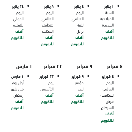
١ يناير
٤ يناير
٨ يناير
٢٤ يناير
السنة
اليوم
اليوم
اليوم
الميلادية
العالمي
العالمي
الدولي
الجديدة
للغة
لتنظيف
للتعليم
أضف
برايل
المكتب
أضف
أضف
أضف
للتقويم
للتقويم
للتقويم
للتقويم
٤ فبراير
٩ فبراير
٢٢ فبراير
١ مارس
٤ فبراير
٩ فبراير
٢٢ فبراير
١ مارس
اليوم
مؤتمر
يوم
أول يوم
العالمي
ليب
التأسيس
في شهر
لمكافحة
أضف
أضف
رمضان
مرض
أضف
للتقويم
للتقويم
السرطان
للتقويم
أضف
للتقويم