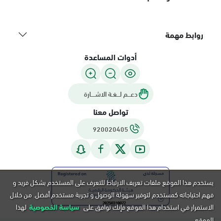
روابط مهمة
أدوات المساعدة
دعـــم لـــغـة الاشــــارة
تواصل معنا
920020405
يستخدم هذا الموقع ملفات تعريف الارتباط للتعرف على المستخدم بشكل فريد و
فهم احتياجاته كمستخدم لتوفير سهولة الوصول و تجربة مستخدم أفضل. من خلال
الاستمرار في استخدام هذا الموقع فإنك توافق على
سياسة الخصوصية
لهذا
الموقع.