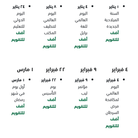
١ يناير
٤ يناير
٨ يناير
٢٤ يناير
السنة
اليوم
اليوم
اليوم
الميلادية
العالمي
العالمي
الدولي
الجديدة
للغة
لتنظيف
للتعليم
أضف
برايل
المكتب
أضف
أضف
أضف
للتقويم
للتقويم
للتقويم
للتقويم
٤ فبراير
٩ فبراير
٢٢ فبراير
١ مارس
٤ فبراير
٩ فبراير
٢٢ فبراير
١ مارس
اليوم
مؤتمر
يوم
أول يوم
العالمي
ليب
التأسيس
في شهر
لمكافحة
أضف
أضف
رمضان
مرض
أضف
للتقويم
للتقويم
السرطان
للتقويم
أضف
للتقويم