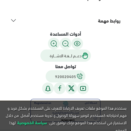
روابط مهمة
أدوات المساعدة
دعـــم لـــغـة الاشــــارة
تواصل معنا
920020405
يستخدم هذا الموقع ملفات تعريف الارتباط للتعرف على المستخدم بشكل فريد و
فهم احتياجاته كمستخدم لتوفير سهولة الوصول و تجربة مستخدم أفضل. من خلال
الاستمرار في استخدام هذا الموقع فإنك توافق على
سياسة الخصوصية
لهذا
الموقع.