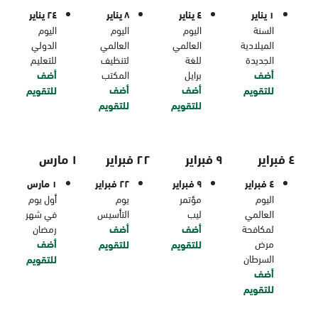
١ يناير
٤ يناير
٨ يناير
٢٤ يناير
السنة
اليوم
اليوم
اليوم
الميلادية
العالمي
العالمي
الدولي
الجديدة
للغة
لتنظيف
للتعليم
أضف
برايل
المكتب
أضف
أضف
أضف
للتقويم
للتقويم
للتقويم
للتقويم
٤ فبراير
٩ فبراير
٢٢ فبراير
١ مارس
٤ فبراير
٩ فبراير
٢٢ فبراير
١ مارس
اليوم
مؤتمر
يوم
أول يوم
العالمي
ليب
التأسيس
في شهر
لمكافحة
أضف
أضف
رمضان
مرض
أضف
للتقويم
للتقويم
السرطان
للتقويم
أضف
للتقويم