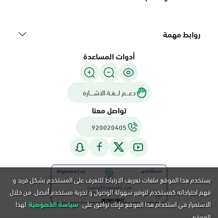
روابط مهمة
أدوات المساعدة
دعـــم لـــغـة الاشــــارة
تواصل معنا
920020405
يستخدم هذا الموقع ملفات تعريف الارتباط للتعرف على المستخدم بشكل فريد و
فهم احتياجاته كمستخدم لتوفير سهولة الوصول و تجربة مستخدم أفضل. من خلال
الاستمرار في استخدام هذا الموقع فإنك توافق على
سياسة الخصوصية
لهذا
الموقع.