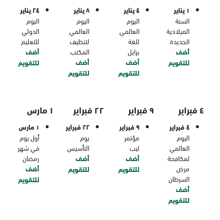
١ يناير
٤ يناير
٨ يناير
٢٤ يناير
السنة
اليوم
اليوم
اليوم
الميلادية
العالمي
العالمي
الدولي
الجديدة
للغة
لتنظيف
للتعليم
أضف
برايل
المكتب
أضف
أضف
أضف
للتقويم
للتقويم
للتقويم
للتقويم
٤ فبراير
٩ فبراير
٢٢ فبراير
١ مارس
٤ فبراير
٩ فبراير
٢٢ فبراير
١ مارس
اليوم
مؤتمر
يوم
أول يوم
العالمي
ليب
التأسيس
في شهر
لمكافحة
أضف
أضف
رمضان
مرض
أضف
للتقويم
للتقويم
السرطان
للتقويم
أضف
للتقويم