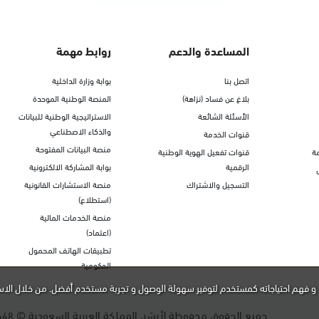
المساعدة والدعم
روابط مهمة
اتصل بنا
بوابة وزارة الداخلية
بلاغ عن فساد (نزاهة)
المنصة الوطنية الموحدة
الأسئلة الشائعة
الاستراتيجية الوطنية للبيانات
والذكاء الاصطناعي
قنوات الخدمة
منصة البيانات المفتوحة
ة
قنوات تفعيل الهوية الوطنية
الرقمية
بوابة المشاركة الالكترونية
التسجيل والاشتراك
منصة الاستشارات القانونية
(استطلاع)
منصة الخدمات المالية
(اعتماد)
تطبيقات الهاتف المحمول
الحكومية
و فهم احتياجاته كمستخدم لتوفير سهولة الوصول و تجربة مستخدم أفضل. من خلال الاس
جميع الحقوق محفوظة لأبشر، المملكة العربية السعودية ©
448