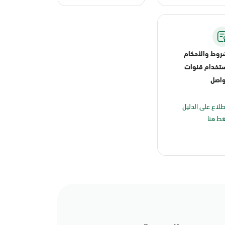
روط والأحكام
تخدام قنوات
واصل
طلاع على الدليل
ط هنا