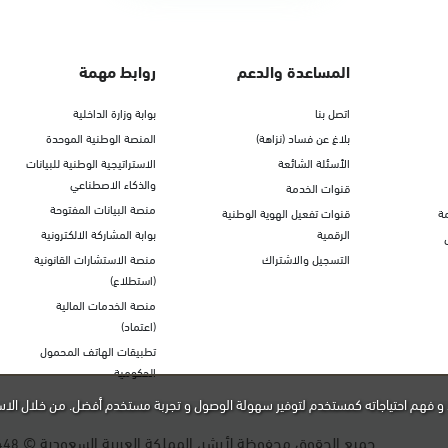
المساعدة والدعم
روابط مهمة
اتصل بنا
بوابة وزارة الداخلية
بلاغ عن فساد (نزاهة)
المنصة الوطنية الموحدة
الأسئلة الشائعة
الاستراتيجية الوطنية للبيانات
والذكاء الاصطناعي
قنوات الخدمة
منصة البيانات المفتوحة
ة
قنوات تفعيل الهوية الوطنية
الرقمية
بوابة المشاركة الالكترونية
التسجيل والاشتراك
منصة الاستشارات القانونية
(استطلاع)
منصة الخدمات المالية
(اعتماد)
تطبيقات الهاتف المحمول
الحكومية
و فهم احتياجاته كمستخدم لتوفير سهولة الوصول و تجربة مستخدم أفضل. من خلال الاس
جميع الحقوق محفوظة لأبشر، المملكة العربية السعودية ©
448