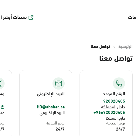
منصات أبشر ا
مات
الرئيسية
تواصل معنا
تواصل معنا
الرقم الموحد
البريد الإلكتروني
وسا
920020405
@ABSHER
HD@absher.sa
داخل الممملكة
966920020405+
البريد الإلكتروني
من
خارج المملكة
توفر الخدمة
توفر الخدمة
توف
/7
24/7
24/7