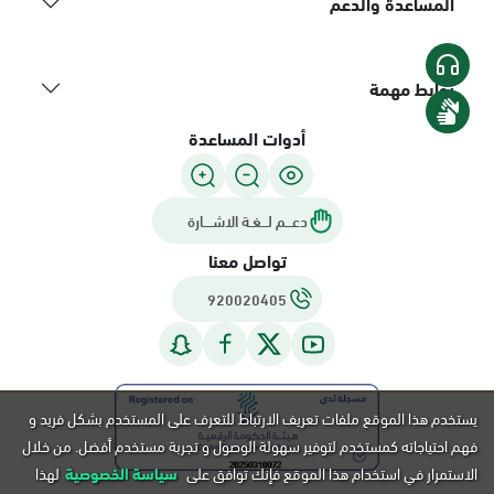
المساعدة والدعم
روابط مهمة
أدوات المساعدة
دعـــم لـــغـة الاشــــارة
تواصل معنا
920020405
يستخدم هذا الموقع ملفات تعريف الارتباط للتعرف على المستخدم بشكل فريد و
فهم احتياجاته كمستخدم لتوفير سهولة الوصول و تجربة مستخدم أفضل. من خلال
الاستمرار في استخدام هذا الموقع فإنك توافق على
سياسة الخصوصية
لهذا