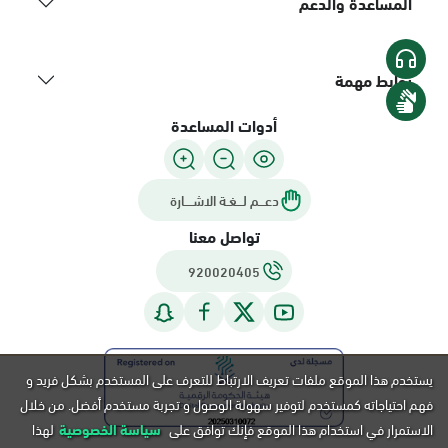
المساعدة والدعم
روابط مهمة
أدوات المساعدة
دعـــم لـــغـة الاشــــارة
تواصل معنا
920020405
يستخدم هذا الموقع ملفات تعريف الارتباط للتعرف على المستخدم بشكل فريد و
فهم احتياجاته كمستخدم لتوفير سهولة الوصول و تجربة مستخدم أفضل. من خلال
الاستمرار في استخدام هذا الموقع فإنك توافق على
سياسة الخصوصية
لهذا