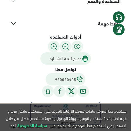
المساعدة والدعم
روابط مهمة
أدوات المساعدة
دعـــم لـــغـة الاشــــارة
تواصل معنا
920020405
يستخدم هذا الموقع ملفات تعريف الارتباط للتعرف على المستخدم بشكل فريد و
فهم احتياجاته كمستخدم لتوفير سهولة الوصول و تجربة مستخدم أفضل. من خلال
الاستمرار في استخدام هذا الموقع فإنك توافق على
سياسة الخصوصية
لهذا