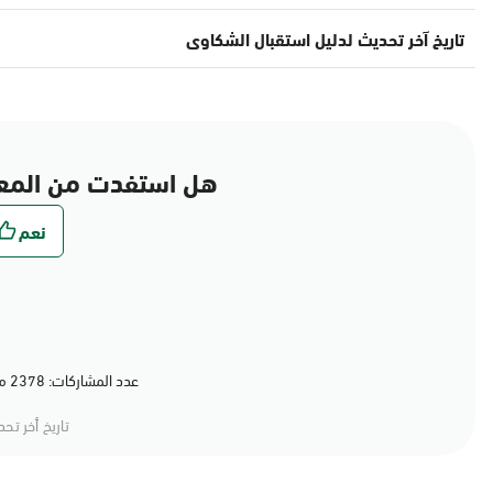
تاريخ آخر تحديث لدليل استقبال الشكاوى
هل استفدت من المع
عدد المشاركات: 2378 مشاركة (30%) أعجبهم المحتوى
تاريخ أخر تح