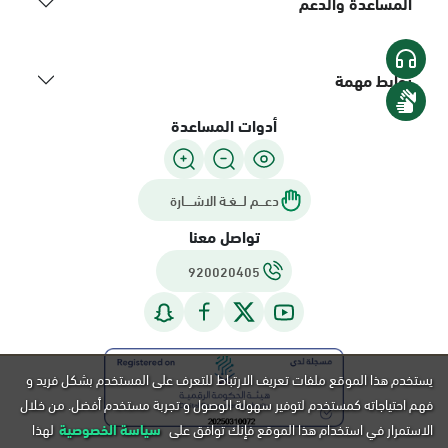
المساعدة والدعم
روابط مهمة
أدوات المساعدة
دعـــم لـــغـة الاشــــارة
تواصل معنا
920020405
يستخدم هذا الموقع ملفات تعريف الارتباط للتعرف على المستخدم بشكل فريد و
فهم احتياجاته كمستخدم لتوفير سهولة الوصول و تجربة مستخدم أفضل. من خلال
الاستمرار في استخدام هذا الموقع فإنك توافق على
سياسة الخصوصية
لهذا