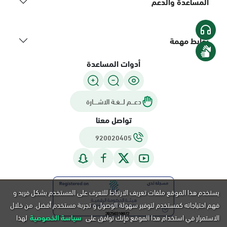
المساعدة والدعم
روابط مهمة
أدوات المساعدة
دعـــم لـــغـة الاشــــارة
تواصل معنا
920020405
يستخدم هذا الموقع ملفات تعريف الارتباط للتعرف على المستخدم بشكل فريد و
فهم احتياجاته كمستخدم لتوفير سهولة الوصول و تجربة مستخدم أفضل. من خلال
الاستمرار في استخدام هذا الموقع فإنك توافق على
سياسة الخصوصية
لهذا