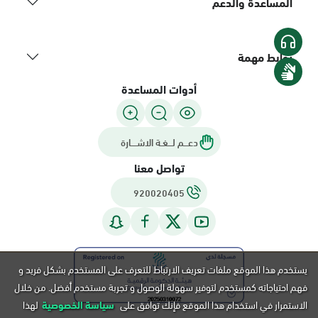
المساعدة والدعم
روابط مهمة
أدوات المساعدة
دعـــم لـــغـة الاشــــارة
تواصل معنا
920020405
يستخدم هذا الموقع ملفات تعريف الارتباط للتعرف على المستخدم بشكل فريد و
فهم احتياجاته كمستخدم لتوفير سهولة الوصول و تجربة مستخدم أفضل. من خلال
الاستمرار في استخدام هذا الموقع فإنك توافق على
سياسة الخصوصية
لهذا