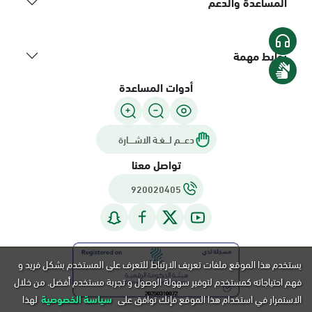
المساعدة والدعم
روابط مهمة
أدوات المساعدة
دعـــم لـــغـة الاشــــارة
تواصل معنا
920020405
يستخدم هذا الموقع ملفات تعريف الارتباط للتعرف على المستخدم بشكل فريد و
فهم احتياجاته كمستخدم لتوفير سهولة الوصول و تجربة مستخدم أفضل. من خلال
الاستمرار في استخدام هذا الموقع فإنك توافق على
سياسة الخصوصية
لهذا