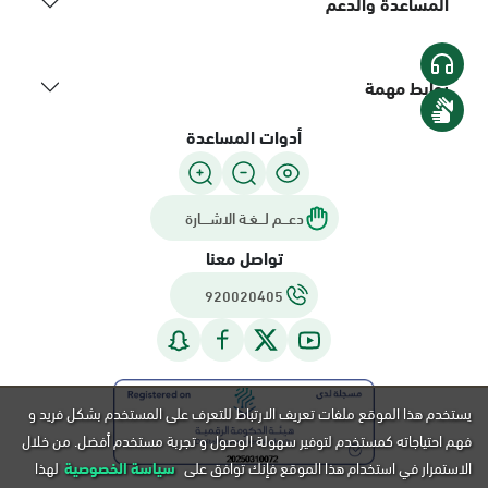
المساعدة والدعم
روابط مهمة
أدوات المساعدة
دعـــم لـــغـة الاشــــارة
تواصل معنا
920020405
يستخدم هذا الموقع ملفات تعريف الارتباط للتعرف على المستخدم بشكل فريد و
فهم احتياجاته كمستخدم لتوفير سهولة الوصول و تجربة مستخدم أفضل. من خلال
الاستمرار في استخدام هذا الموقع فإنك توافق على
سياسة الخصوصية
لهذا