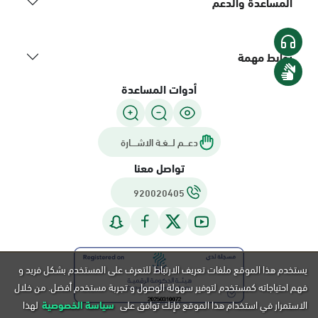
المساعدة والدعم
روابط مهمة
أدوات المساعدة
دعـــم لـــغـة الاشــــارة
تواصل معنا
920020405
يستخدم هذا الموقع ملفات تعريف الارتباط للتعرف على المستخدم بشكل فريد و
فهم احتياجاته كمستخدم لتوفير سهولة الوصول و تجربة مستخدم أفضل. من خلال
الاستمرار في استخدام هذا الموقع فإنك توافق على
سياسة الخصوصية
لهذا