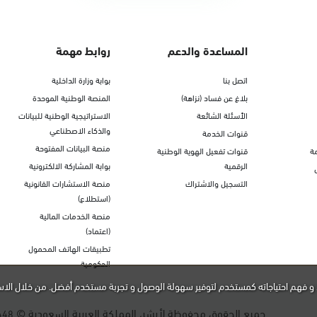
المساعدة والدعم
روابط مهمة
اتصل بنا
بوابة وزارة الداخلية
بلاغ عن فساد (نزاهة)
المنصة الوطنية الموحدة
الأسئلة الشائعة
الاستراتيجية الوطنية للبيانات
والذكاء الاصطناعي
قنوات الخدمة
منصة البيانات المفتوحة
ة
قنوات تفعيل الهوية الوطنية
الرقمية
بوابة المشاركة الالكترونية
التسجيل والاشتراك
منصة الاستشارات القانونية
(استطلاع)
منصة الخدمات المالية
(اعتماد)
تطبيقات الهاتف المحمول
الحكومية
و فهم احتياجاته كمستخدم لتوفير سهولة الوصول و تجربة مستخدم أفضل. من خلال الاس
جميع الحقوق محفوظة لأبشر، المملكة العربية السعودية ©
448