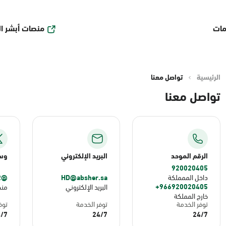
منصات أبشر ا
مات
الرئيسية
تواصل معنا
تواصل معنا
الرقم الموحد
البريد الإلكتروني
وسا
920020405
@ABSHER
HD@absher.sa
داخل الممملكة
966920020405+
البريد الإلكتروني
من
خارج المملكة
توفر الخدمة
توفر الخدمة
توف
/7
24/7
24/7