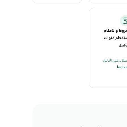
روط والأحكام
تخدام قنوات
واصل
طلاع على الدليل
ط هنا